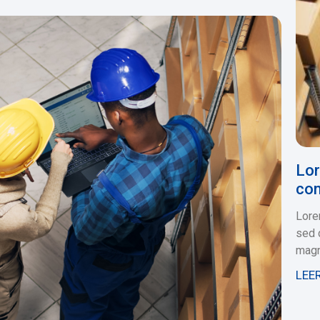
Lor
con
Lore
sed 
magn
LEE