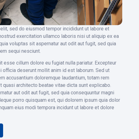
elit, sed do eiusmod tempor incididunt ut labore et
strud exercitation ullamco laboris nisi ut aliquip ex ea
voluptas sit aspernatur aut odit aut fugit, sed quia
tem sequi nesciunt.
it esse cillum dolore eu fugiat nulla pariatur. Excepteur
i officia deserunt mollit anim id est laborum. Sed ut
tatem accusantium doloremque laudantium, totam rem
t quasi architecto beatae vitae dicta sunt explicabo.
atur aut odit aut fugit, sed quia consequuntur magni
Neque porro quisquam est, qui dolorem ipsum quia dolor
numquam eius modi tempora incidunt ut labore et dolore